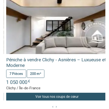
Péniche à vendre Clichy - Asnières – Luxueuse et
Moderne
7 Pièces
200 m²
1 050 000
€
Clichy / Île-de-France
Voir tous nos coups de cœur
‹
›