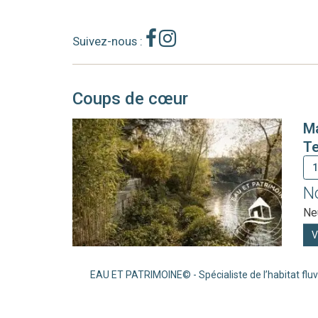
Suivez-nous :
Coups de cœur
 Eiffel et
Ma
Te
1
N
Ne
V
EAU ET PATRIMOINE© - Spécialiste de l’habitat fluv