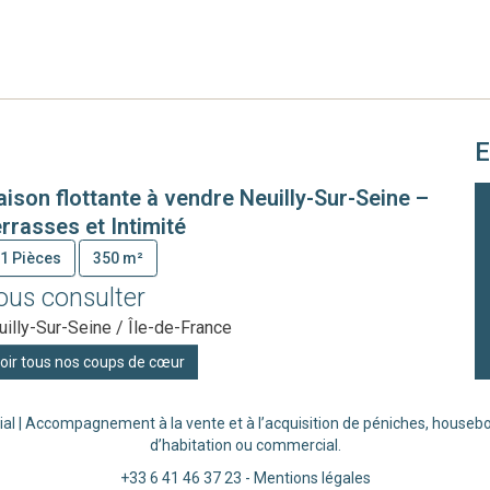
E
ison flottante à vendre Neuilly-Sur-Seine –
rrasses et Intimité
1 Pièces
350 m²
ous consulter
uilly-Sur-Seine / Île-de-France
oir tous nos coups de cœur
ial | Accompagnement à la vente et à l’acquisition de péniches, houseboa
d’habitation ou commercial.
+33 6 41 46 37 23
-
Mentions légales