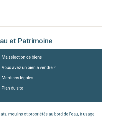
au et Patrimoine
Péniche à vendre
Ma sélection de biens
et Moderne
Vous avez un bien à vendre ?
7 Pièces
200 m²
Mentions légales
1 050 000
€
Clichy / Île-de-France
Plan du site
Voir tous nos coups d
ts, moulins et propriétés au bord de l’eau, à usage